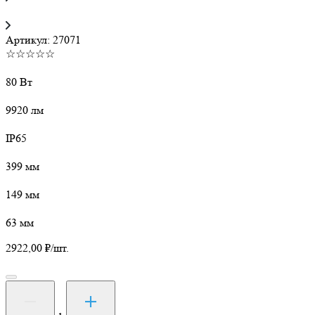
Артикул:
27071
☆☆☆☆☆
80 Вт
9920 лм
IP65
399 мм
149 мм
63 мм
2922,00
₽
/шт.
Количество
товара
Светильник