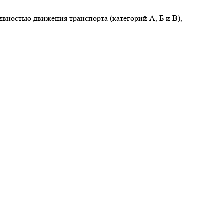
вностью движения транспорта (категорий А, Б и В),
Д