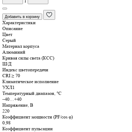
1
светодиодный
консольный
Добавить в корзину
ДКУ
Характеристики
Стандарт
Описание
80Вт
Цвет
Серый
Материал корпуса
Алюминий
Кривая силы света (КСС)
Ш/Д
Индекс цветопередачи
CRI ≥ 70
Климатическое исполнение
УХЛ1
Температурный диапазон, °C
–40…+40
Напряжение, В
220
Коэффициент мощности (PF/cos φ)
0,98
Коэффициент пульсации