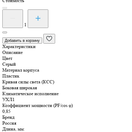
Стоимость
Количество
товара
Уличный
1
светильник
ГКУ/
Добавить в корзину
ЖКУ-33
Характеристики
Виктория
Описание
70
Цвет
Вт
Серый
Материал корпуса
Пластик
Кривая силы света (КСС)
Боковая широкая
Климатическое исполнение
УХЛ1
Коэффициент мощности (PF/cos φ)
0,85
Бренд
Россия
Длина, мм: