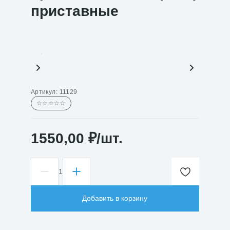
приставные
Артикул:
11129
☆☆☆☆☆
1550,00
₽
/шт.
1
Количество
товара
Кронштейны
Добавить в корзину
К1П
(КНО)
приставные