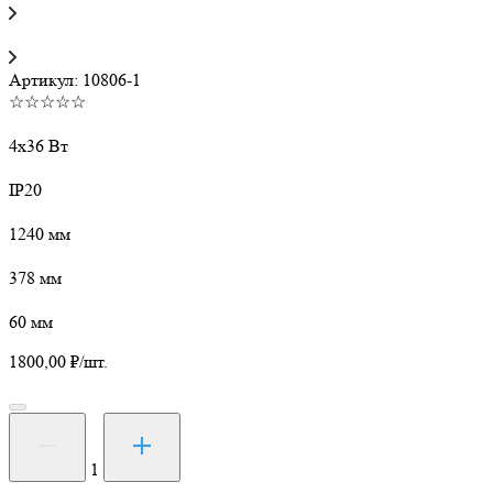
Артикул:
10806-1
☆☆☆☆☆
4х36 Вт
IP20
1240 мм
378 мм
60 мм
1800,00
₽
/шт.
Количество
товара
Светильник
1
ЛПО