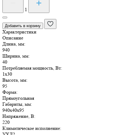
товара
Облучатель
1
бактерицидный
ОБН01-
Добавить в корзину
30-
Характеристики
012
Описание
ЭПРА
Длина, мм:
940
Ширина, мм:
40
Потребляемая мощность, Вт:
1х30
Высота, мм:
95
Форма:
Прямоугольная
Габариты, мм:
940х40х95
Напряжение, В:
220
Климатическое исполнение:
УХЛ2