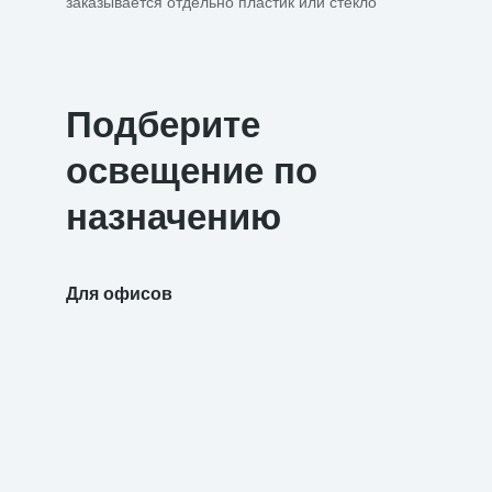
заказывается отдельно пластик или стекло
Подберите
освещение по
назначению
Для офисов
Для уч