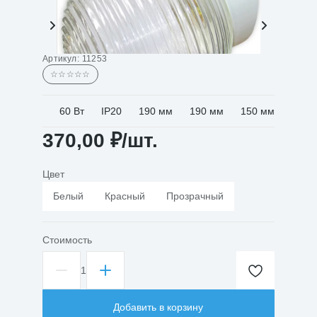
Артикул:
11253
☆☆☆☆☆
60 Вт
IP20
190 мм
190 мм
150 мм
370,00
₽
/шт.
Цвет
Белый
Красный
Прозрачный
Стоимость
1
Количество
товара
Светильник
Добавить в корзину
настенный