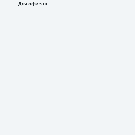
Для офисов
Для уч