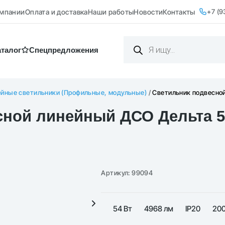
+7 (9
омпании
Оплата и доставка
Наши работы
Новости
Контакты
Поиск
товаров
аталог
Cпецпредложения
йные светильники (Профильные, модульные)
/
Светильник подвесно
ной линейный ДСО Дельта 5
Артикул:
99094
54 Вт
4968 лм
IP20
20