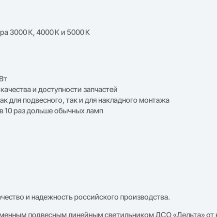
а 3000 К, 4000 К и 5000 К
Вт
качества и доступности запчастей
ак для подвесного, так и для накладного монтажа
в 10 раз дольше обычных ламп
ачество и надежность российского производства.
еменным подвесным линейным светильником ДСО «Дельта» от 