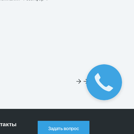
Для учебных з
Закажите
звонок
такты
Задать вопрос