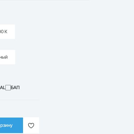
00 К
ный
RAL
БАП
орзину