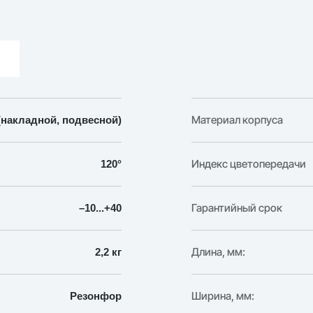
Светильник
подвесной
линейный
ДСО
Дельта
54
Вт
2000×50×32
Материал корпуса
накладной, подвесной)
мм
Индекс цветопередачи
120°
Гарантийный срок
–10...+40
Длина, мм:
2,2 кг
Ширина, мм:
Резонфор