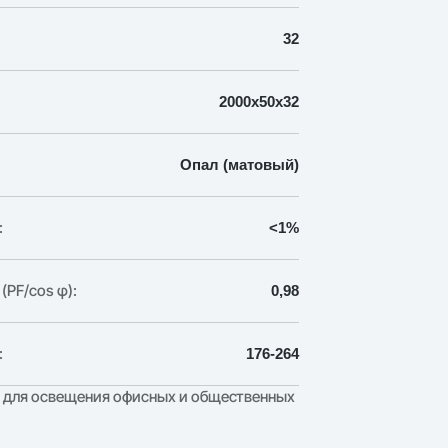
32
2000х50х32
Опал (матовый)
:
<1%
PF/cos φ):
0,98
:
176-264
 для освещения офисных и общественных