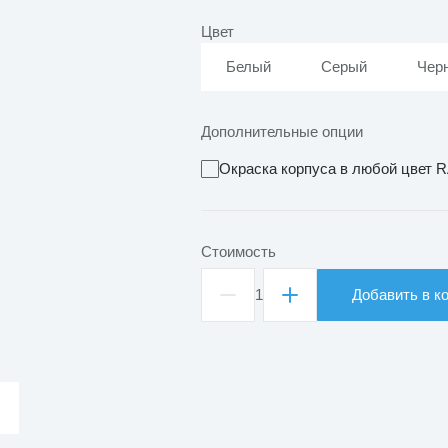
Цвет
Белый
Серый
Чер
Дополнительные опции
Окраска корпуса в любой цвет 
Стоимость
1
Добавить в к
Количество
товара
Светильник
подвесной
линейный
ДСО
Вилла
75Вт
1500х70х70мм