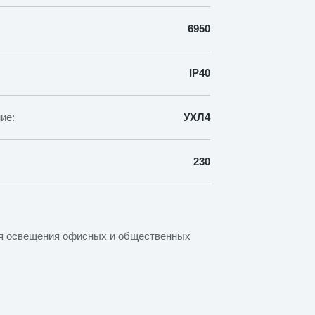
6950
IP40
ие:
УХЛ4
230
ля освещения офисных и общественных