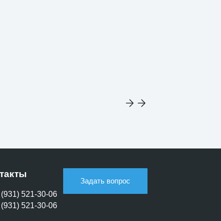
Для учебных з
такты
Задать вопрос
 (931) 521-30-06
 (931) 521-30-06