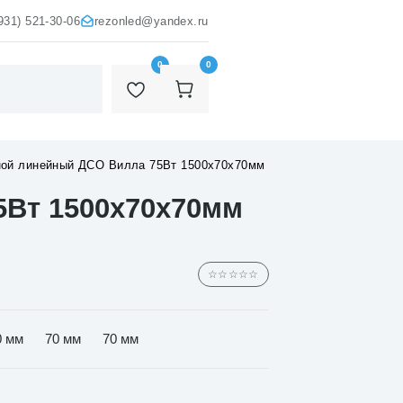
931) 521-30-06
rezonled@yandex.ru
0
0
ной линейный ДСО Вилла 75Вт 1500х70х70мм
5Вт 1500х70х70мм
☆☆☆☆☆
0 мм
70 мм
70 мм