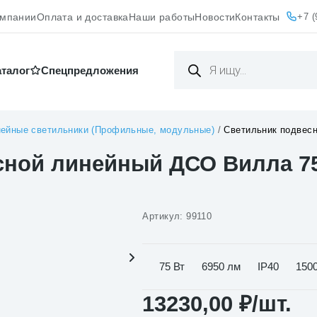
+7 (
омпании
Оплата и доставка
Наши работы
Новости
Контакты
Поиск
товаров
аталог
Cпецпредложения
ейные светильники (Профильные, модульные)
/
Светильник подвес
сной линейный ДСО Вилла 7
Артикул:
99110
75 Вт
6950 лм
IP40
150
13230,00
₽
/шт.