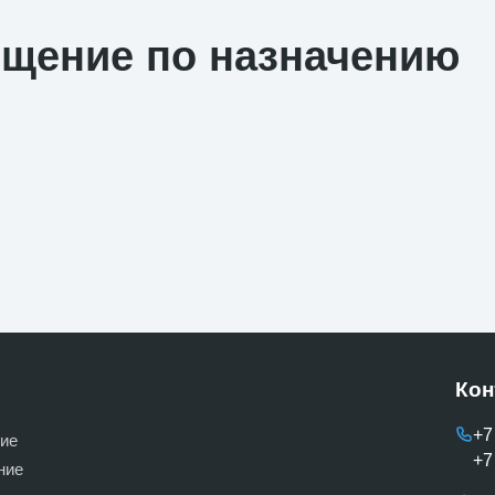
ещение по назначению
Кон
+7
ие
+7
ние