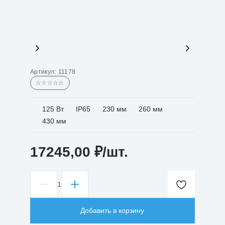
Артикул:
11178
☆☆☆☆☆
125 Вт
IP65
230 мм
260 мм
430 мм
17245,00
₽
/шт.
1
Количество
товара
Светильник
Добавить в корзину
РСП
45