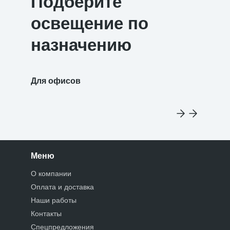
Подберите
освещение по
назначению
Для офисов
Для уч
Меню
О компании
Оплата и доставка
Наши работы
Контакты
Спецпредложения