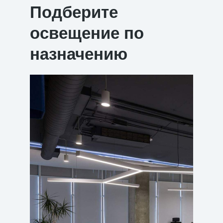
Подберите
освещение по
назначению
Для уч