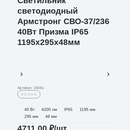
Светильник
светодиодный
Армстронг СВО-37/236
40Вт Призма IP65
1195х295х48мм
Артикул:
24061
☆☆☆☆☆
40 Вт
4200 лм
IP65
1195 мм
295 мм
48 мм
4711,00
₽
/шт.