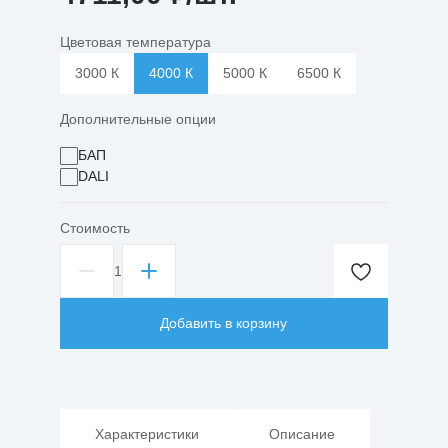
Цветовая температура
3000 К
4000 К
5000 К
6500 К
Дополнительные опции
БАП
DALI
Стоимость
1
Количество
товара
Светильник
Добавить в корзину
светодиодный
Армстронг
СВО-37/236
40Вт
Призма
IP65
Характеристики
Описание
1195х295х48мм