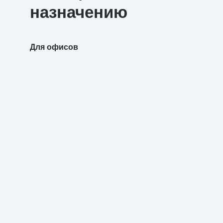
назначению
Для офисов
Для уч