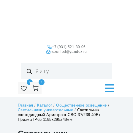
+7 (931) 521-30-06
rezonled@yandex.ru
Поиск
товаров
0
0
Главная
/
Каталог
/
Общественное освещение
/
Светильники универсальные
/
Светильник
светодиодный Армстронг СВО-37/236 40Вт
Призма IP65 1195х295х48мм