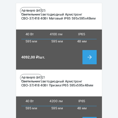
Артикул:
24025
☆☆☆☆☆
Светильник светодиодный Армстронг
СВО-37/418 40Вт Матовый IP65 595х595х48мм
40 Вт
4100 лм
IP65
595 мм
595 мм
48 мм
4092,00
₽
/шт.
Артикул:
24021
☆☆☆☆☆
Светильник светодиодный Армстронг
СВО-37/418 40Вт Призма IP65 595х595х48мм
40 Вт
4200 лм
IP65
595 мм
595 мм
48 мм