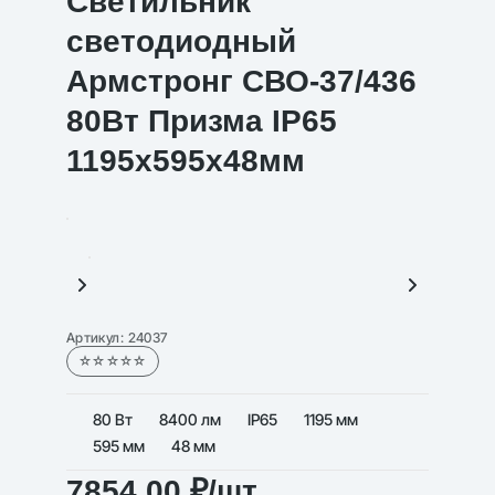
Светильник
светодиодный
Армстронг СВО-37/436
80Вт Призма IP65
1195х595х48мм
Артикул:
24037
☆☆☆☆☆
80 Вт
8400 лм
IP65
1195 мм
595 мм
48 мм
7854,00
₽
/шт.