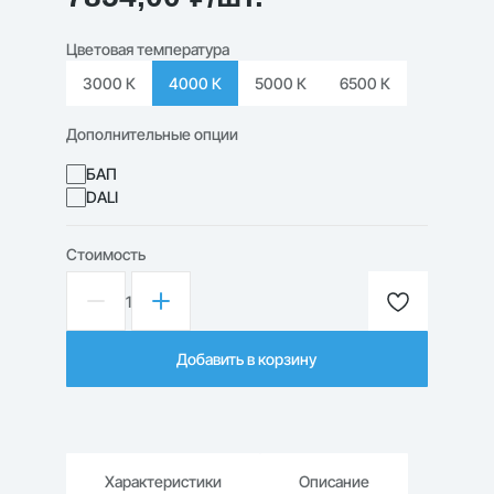
Цветовая температура
3000 К
4000 К
5000 К
6500 К
Дополнительные опции
БАП
DALI
Стоимость
1
Количество
товара
Светильник
Добавить в корзину
светодиодный
Армстронг
СВО-37/436
80Вт
Призма
Характеристики
Описание
IP65