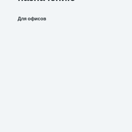
Для офисов
Для уч