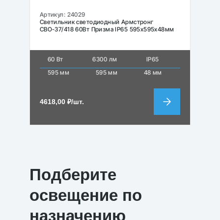
Артикул:
24029
Светильник светодиодный Армстронг
СВО-37/418 60Вт Призма IP65 595х595х48мм
60 Вт
6300 лм
IP65
595 мм
595 мм
48 мм
4618,00
₽
/шт.
Подберите
освещение по
назначению