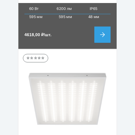
60 Вт
6200 лм
IP65
595 мм
595 мм
48 мм
4618,00
₽
/шт.
☆☆☆☆☆