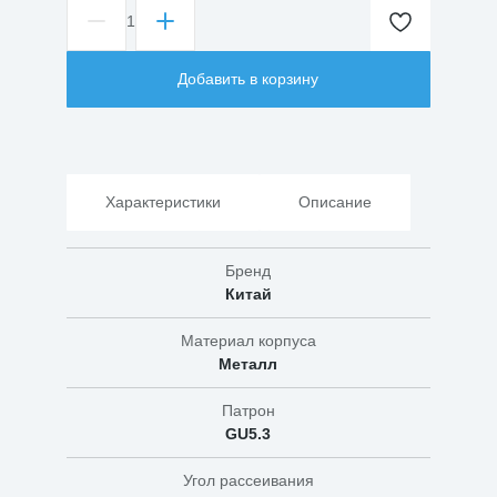
1
Количество
товара
Светильник
Добавить в корзину
встраиваемый
MR16R-
RW
Стандарт
под
лампу
Характеристики
Описание
JCDR
GU5.3
Бренд
Китай
Материал корпуса
Металл
Патрон
GU5.3
Угол рассеивания