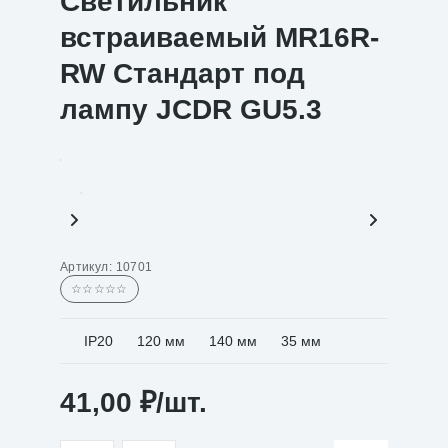
Светильник
встраиваемый MR16R-
RW Стандарт под
лампу JCDR GU5.3
Артикул:
10701
☆☆☆☆☆
IP20
120 мм
140 мм
35 мм
41,00
₽
/шт.