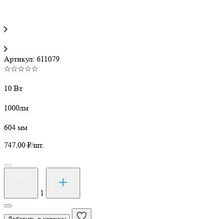
Артикул:
611079
☆☆☆☆☆
10 Вт
1000лм
604 мм
747,00
₽
/шт.
Количество
товара
Светодиодная
1
лампа
FL-