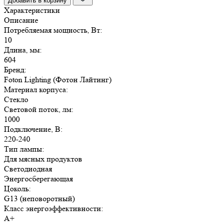
Добавить в корзину
LED
Характеристики
T8
Описание
для
Потребляемая мощность, Вт:
мясных
10
продуктов
Длина, мм:
10
604
Вт
Бренд:
Foton Lighting (Фотон Лайтинг)
Материал корпуса:
Стекло
Световой поток, лм:
1000
Подключение, В:
220-240
Тип лампы:
Для мясных продуктов
Светодиодная
Энергосберегающая
Цоколь:
G13 (неповоротный)
Класс энергоэффективности:
A+