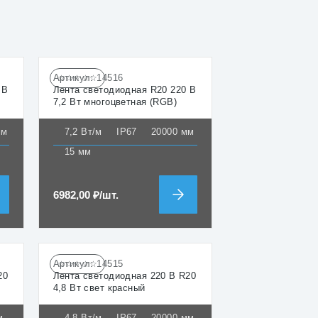
Артикул:
14516
☆☆☆☆☆
 В
Лента светодиодная R20 220 В
7,2 Вт многоцветная (RGB)
мм
7,2 Вт/м
IP67
20000 мм
15 мм
6982,00
₽
/шт.
Артикул:
14515
☆☆☆☆☆
20
Лента светодиодная 220 В R20
4,8 Вт свет красный
м
4,8 Вт/м
IP67
20000 мм