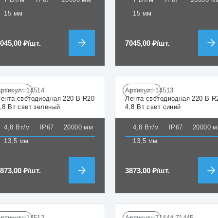
15 мм
15 мм
7045,00
₽
/шт.
7045,00
₽
/шт.
Артикул:
14514
Артикул:
14513
☆☆☆☆☆
☆☆☆☆☆
ента светодиодная 220 В R20
Лента светодиодная 220 В R
,8 Вт свет зеленый
4,8 Вт свет синий
4,8 Вт/м
IP67
20000 мм
4,8 Вт/м
IP67
20000 
13,5 мм
13,5 мм
3873,00
₽
/шт.
3873,00
₽
/шт.
Артикул:
14512
Артикул:
71444-71445