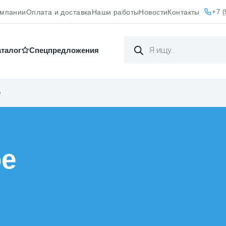
+7 (
омпании
Оплата и доставка
Наши работы
Новости
Контакты
Поиск
товаров
аталог
Cпецпредложения
е
ое