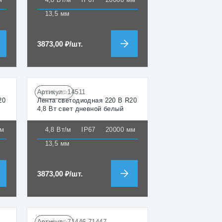
13,5 мм
3873,00
₽
/шт.
Артикул:
14511
☆☆☆☆☆
20
Лента светодиодная 220 В R20
4,8 Вт свет дневной белый
мм
4,8 Вт/м
IP67
20000 мм
13,5 мм
3873,00
₽
/шт.
Артикул:
71446-71447