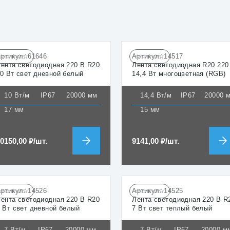
Артикул:
61646
Артикул:
14517
☆☆☆☆☆
☆☆☆☆☆
ента светодиодная 220 В R20
Лента светодиодная R20 220
0 Вт свет дневной белый
14,4 Вт многоцветная (RGB)
10 Вт/м
IP67
20000 мм
14,4 Вт/м
IP67
20000 
17 мм
15 мм
10150,00
₽
/шт.
9141,00
₽
/шт.
Артикул:
14526
Артикул:
14525
☆☆☆☆☆
☆☆☆☆☆
ента светодиодная 220 В R20
Лента светодиодная 220 В R
 Вт свет дневной белый
7 Вт свет теплый белый
7 Вт/м
IP67
20000 мм
7 Вт/м
IP67
20000 м