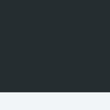
диодные
ые светильники
ванные
торного типа)