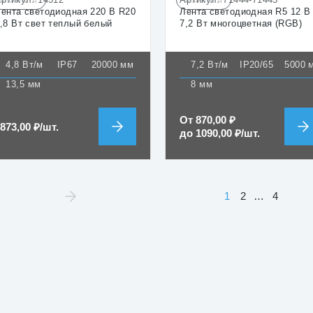
☆☆☆☆☆
☆☆☆☆☆
ента светодиодная 220 В R20
Лента светодиодная R5 12 В
,8 Вт свет теплый белый
7,2 Вт многоцветная (RGB)
4,8 Вт/м
IP67
20000 мм
7,2 Вт/м
IP20/65
5000 
13,5 мм
8 мм
От
870,00
₽
3873,00
₽
/шт.
до
1090,00
₽
/шт.
1
2
…
4