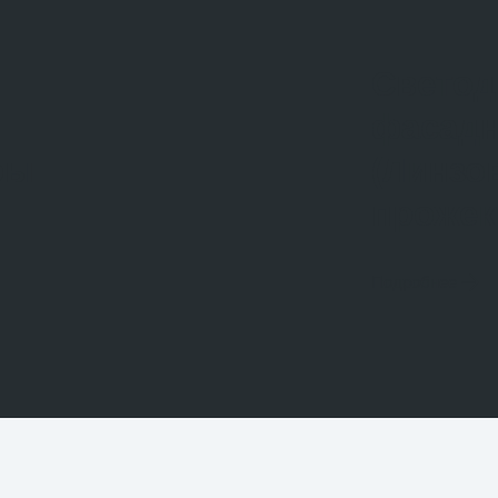
Свето
фасадн
ры
(Линзо
прожек
Подробнее