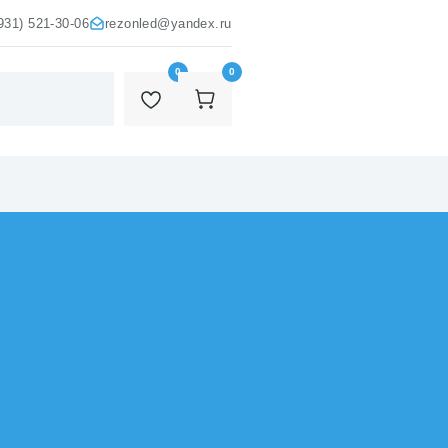
931) 521-30-06
rezonled@yandex.ru
0
0