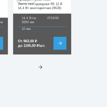
☆☆☆☆☆
Лента светодиодная R5 12 В
14,4 Вт многоцветная (RGB)
14,4 Вт/м
IP20/65
мм
5000 мм
10 мм
От
963,00
₽
до
1195,00
₽
/шт.