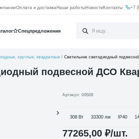
+7 (
омпании
Оплата и доставка
Наши работы
Новости
Контакты
Поиск
товаров
аталог
Cпецпредложения
ладные, круглые, квадратные
/
Светильник светодиодный подвесной
иодный подвесной ДСО Квар
Артикул:
00508
308 Вт
33300 лм
IP40
1
77265,00
₽
/шт.