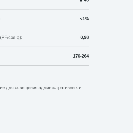
:
<1%
PF/cos φ):
0,98
176-264
ние для освещения административных и