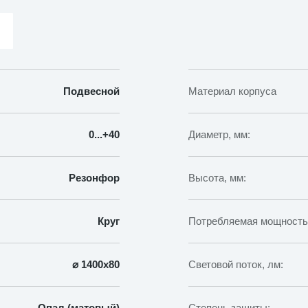
ДСО
Квартет
308
Вт
1400
мм
Подвесной
Материал корпуса
0...+40
Диаметр, мм:
Резонфор
Высота, мм:
Круг
Потребляемая мощность,
⌀ 1400х80
Световой поток, лм:
Опал (матовый)
Степень защиты: