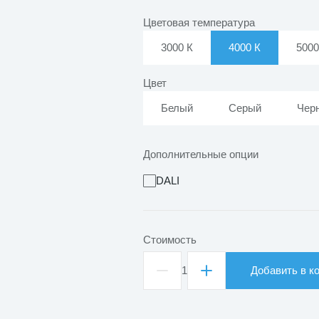
Цветовая температура
3000 К
4000 К
5000
Цвет
Белый
Серый
Чер
Дополнительные опции
DALI
Стоимость
1
Добавить в к
Количество
товара
Светильник
светодиодный подвесной