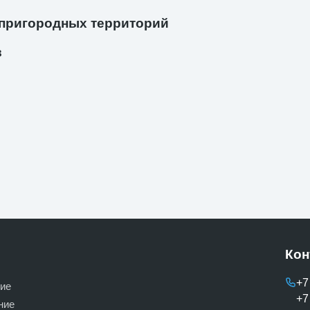
 пригородных территорий
в
Кон
+7
ие
+7
ние