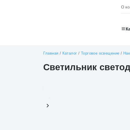
О к
К
Главная
/
Каталог
/
Торговое освещение
/
Нак
Светильник светод