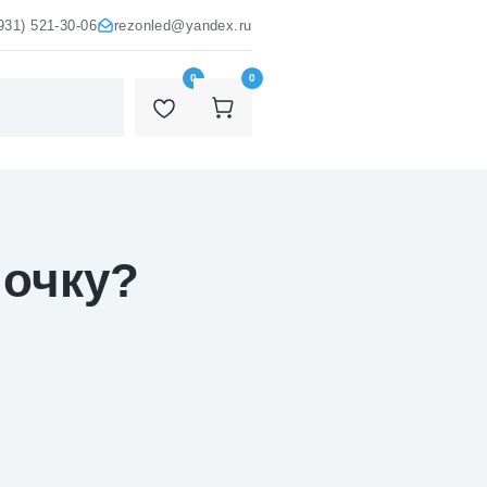
931) 521-30-06
rezonled@yandex.ru
0
0
почку?