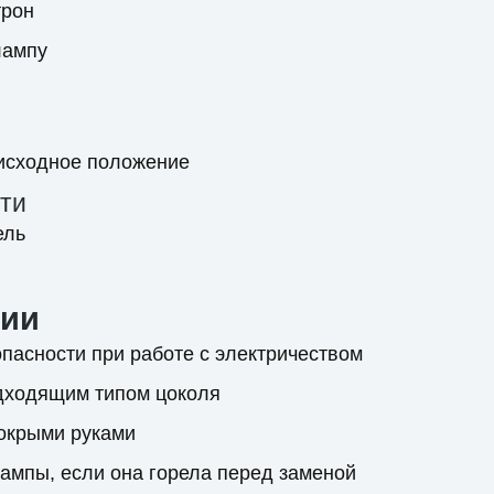
трон
лампу
 исходное положение
ти
ель
ции
пасности при работе с электричеством
одходящим типом цоколя
мокрыми руками
ампы, если она горела перед заменой