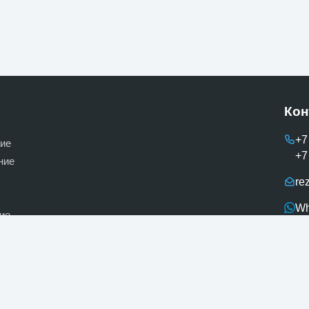
Кон
+7
ие
+7
ние
re
Wh
ие
е
Te
ерное освещение
вка, комплектующие и прочее