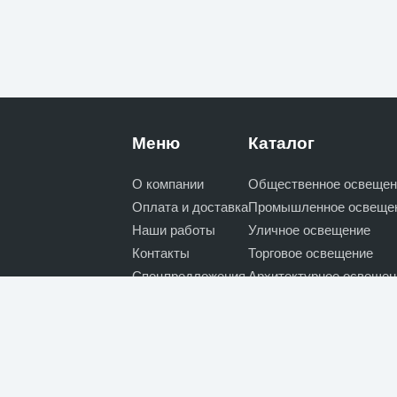
Меню
Каталог
О компании
Общественное освещен
Оплата и доставка
Промышленное освеще
Наши работы
Уличное освещение
Контакты
Торговое освещение
Спецпредложения
Архитектурное освещен
Новости
Специальное освещени
Декоративное и интерь
Лампы
Кабель, электроустано