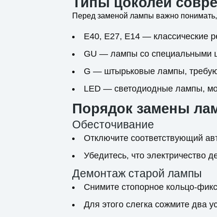
Типы цоколей совр
Перед заменой лампы важно понимать, 
Е40, Е27, Е14
— классические р
GU
— лампы со специальными ш
G
— штырьковые лампы, требую
LED
— светодиодные лампы, мо
Порядок замены лам
Обесточивание
Отключите соответствующий ав
Убедитесь, что электричество 
Демонтаж старой лампы
Снимите стопорное кольцо-фик
Для этого слегка сожмите два ус