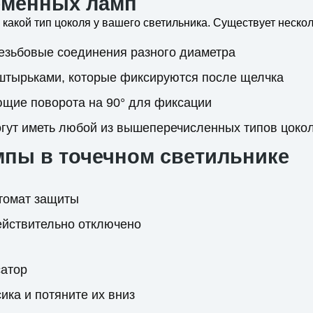
еменных ламп
какой тип цоколя у вашего светильника. Существует неско
езьбовые соединения разного диаметра
тырьками, которые фиксируются после щелчка
щие поворота на 90° для фиксации
гут иметь любой из вышеперечисленных типов цоко
пы в точечном светильнике
томат защиты
действительно отключено
сатор
ика и потяните их вниз