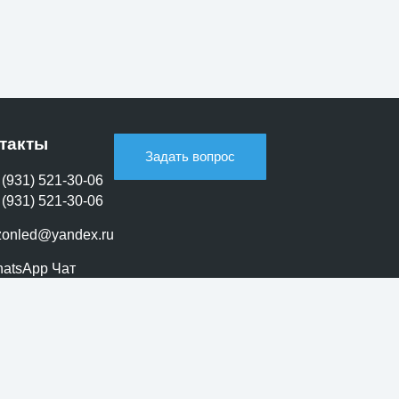
такты
Задать вопрос
 (931) 521-30-06
 (931) 521-30-06
zonled@yandex.ru
atsApp Чат
legram Чат