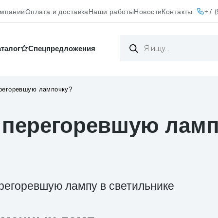
+7 (
омпании
Оплата и доставка
Наши работы
Новости
Контакты
Поиск
товаров
аталог
Cпецпредложения
ерегоревшую лампочку?
ь перегоревшую лам
ерегоревшую лампу в светильнике