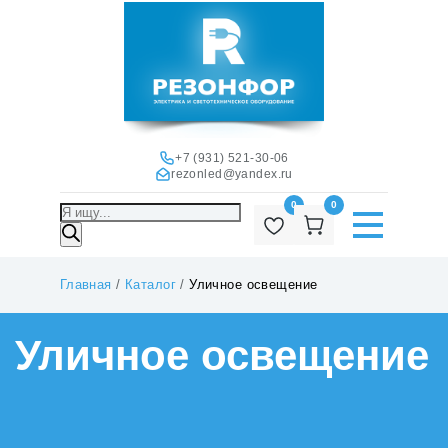
+7 (931) 521-30-06
rezonled@yandex.ru
0
0
Поиск
товаров
Главная
/
Каталог
/
Уличное освещение
Уличное освещение