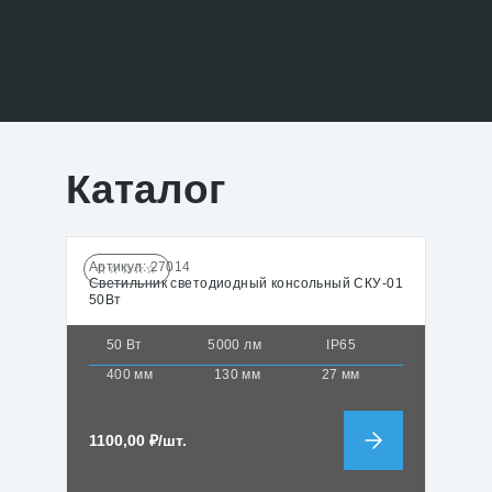
Каталог
Артикул:
27014
☆☆☆☆☆
Светильник светодиодный консольный СКУ-01
50Вт
50 Вт
5000 лм
IP65
400 мм
130 мм
27 мм
1100,00
₽
/шт.