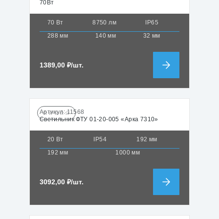
70Вт
70 Вт
8750 лм
IP65
288 мм
140 мм
32 мм
1389,00
₽
/шт.
Артикул:
11568
☆☆☆☆☆
Светильник ФТУ 01-20-005 «Арка 7310»
20 Вт
IP54
192 мм
192 мм
1000 мм
3092,00
₽
/шт.