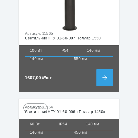
Артикул:
11565
Светильник НТУ 01-60-007 Поллар 1550
100 Вт
IP54
140 мм
140 мм
550 мм
1607,00
₽
/шт.
Артикул:
11564
☆☆☆☆☆
Светильник НТУ 01-60-006 «Поллар 1450»
60 Вт
IP54
140 мм
140 мм
450 мм