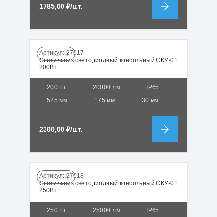
1785,00
₽
/шт.
Артикул:
27017
☆☆☆☆☆
Светильник светодиодный консольный СКУ-01
200Вт
200 Вт
20000 лм
IP65
525 мм
175 мм
30 мм
2300,00
₽
/шт.
Артикул:
27018
☆☆☆☆☆
Светильник светодиодный консольный СКУ-01
250Вт
250 Вт
25000 лм
IP65