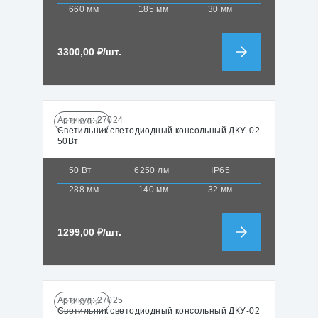
660 мм
185 мм
30 мм
3300,00
₽
/шт.
Артикул:
27024
☆☆☆☆☆
Светильник светодиодный консольный ДКУ-02
50Вт
50 Вт
6250 лм
IP65
288 мм
140 мм
32 мм
1299,00
₽
/шт.
Артикул:
27025
☆☆☆☆☆
Светильник светодиодный консольный ДКУ-02