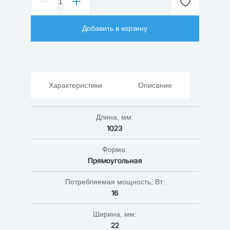
1
Количество
товара
Cветодиодный
Добавить в корзину
линейный
светильник
для
растений
T4
16
Характеристики
Описание
Вт
Длина, мм:
1023
Форма:
Прямоугольная
Потребляемая мощность, Вт:
16
Ширина, мм:
22