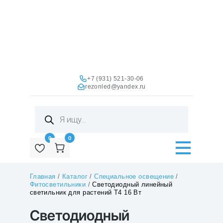
+7 (931) 521-30-06
rezonled@yandex.ru
Поиск
товаров
0
0
Главная
/
Каталог
/
Специальное освещение
/
Фитосветильники
/
Cветодиодный линейный
светильник для растений T4 16 Вт
Cветодиодный