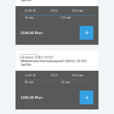
ЭмПРА
2х30 Вт
IP20
940 мм
40 мм
135 мм
2100,00
₽
/шт.
Артикул:
0290130002
☆☆☆☆☆
Облучатель бактерицидный ОБН01-30-002
ЭмПРА
1х30 Вт
IP20
940 мм
95 мм
40 мм
1200,00
₽
/шт.