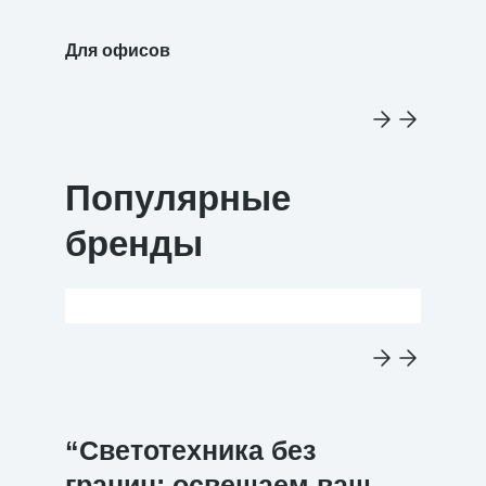
Для офисов
Для уч
Популярные
бренды
“Светотехника без
границ: освещаем ваш