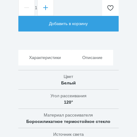
1
Количество
товара
Светильник
Добавить в корзину
светодиодный
ДБП
01-
8-
006
6Вт
Характеристики
Описание
IP44
Цвет
Белый
Угол рассеивания
120°
Материал рассеивателя
Боросиликатное термостойкое стекло
Источник света