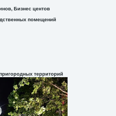
инов, Бизнес центов
дственных помещений
 пригородных территорий