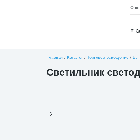
О к
К
Главная
/
Каталог
/
Торговое освещение
/
Вст
Светильник свето