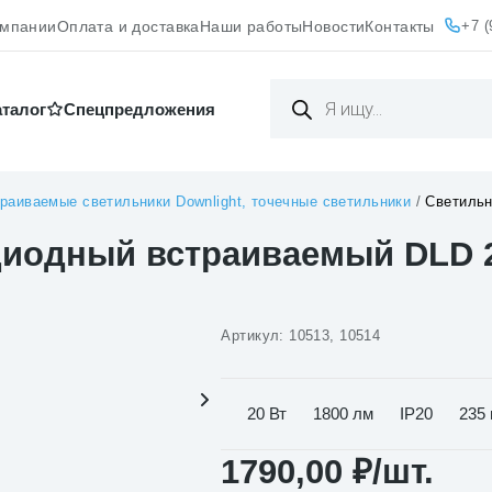
+7 (
омпании
Оплата и доставка
Наши работы
Новости
Контакты
Поиск
товаров
аталог
Cпецпредложения
раиваемые светильники Downlight, точечные светильники
/
Светильн
диодный встраиваемый DLD 
Артикул:
10513, 10514
20 Вт
1800 лм
IP20
235
1790,00
₽
/шт.