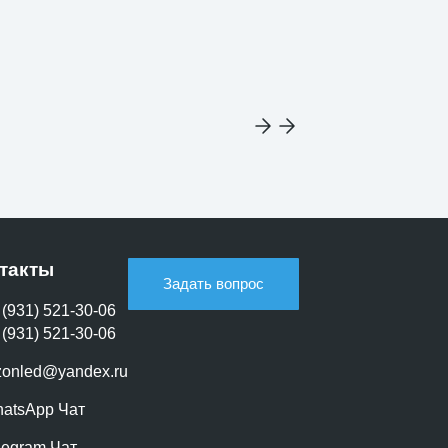
такты
Задать вопрос
 (931) 521-30-06
 (931) 521-30-06
zonled@yandex.ru
atsApp Чат
legram Чат