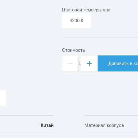
Цветовая температура
4200 К
Стоимость
1
Добавить в к
Количество
товара
Светильник
светодиодный
встраиваемый
DLD
20
Китай
Материал корпуса