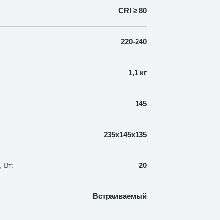
CRI ≥ 80
220-240
1,1 кг
145
235х145х135
 Вт:
20
Встраиваемый