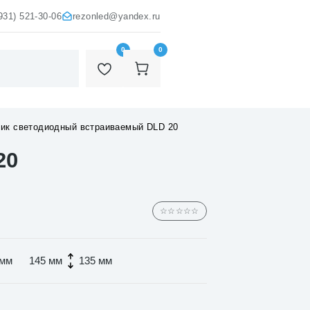
931) 521-30-06
rezonled@yandex.ru
0
0
ик светодиодный встраиваемый DLD 20
20
☆☆☆☆☆
 мм
145 мм
135 мм