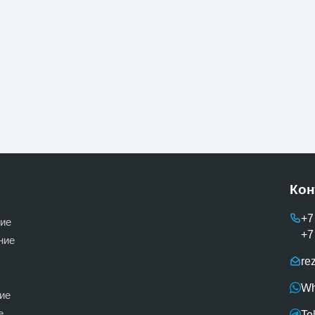
Кон
+7
ие
+7
ние
re
Wh
ие
е
Te