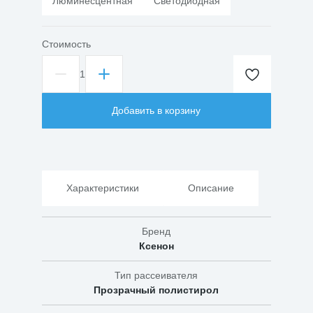
Люминесцентная
Светодиодная
Стоимость
1
Количество
товара
Светильник
Добавить в корзину
ЛПО01-
2х18-
012
Кристалл
Характеристики
Описание
Бренд
Ксенон
Тип рассеивателя
Прозрачный полистирол