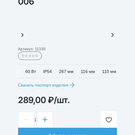
006
Артикул:
11330
☆☆☆☆☆
60 Вт
IP54
267 мм
116 мм
110 мм
Скачать паспорт изделия
289,00
₽
/шт.
1
Количество
товара
Светильник