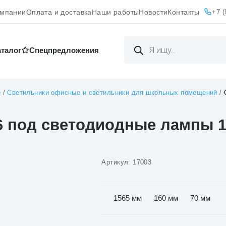
+7 (
омпании
Оплата и доставка
Наши работы
Новости
Контакты
Поиск
товаров
аталог
Cпецпредложения
е
/
Светильники офисные и светильники для школьных помещений
/
6 под светодиодные лампы 
Артикул:
17003
1565 мм
160 мм
70 мм