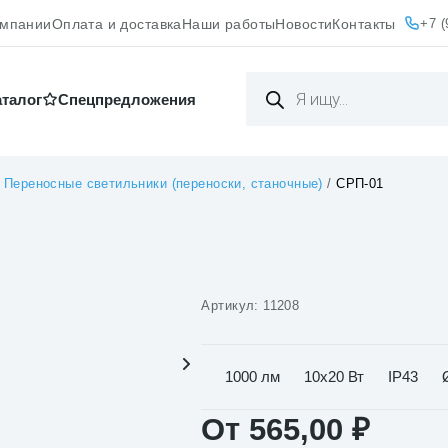
+7 (
омпании
Оплата и доставка
Наши работы
Новости
Контакты
Поиск
товаров
аталог
Cпецпредложения
/
Переносные светильники (переноски, станочные)
/
СРП-01
Артикул:
11208
1000 лм
10х20 Вт
IP43
От
565,00
₽