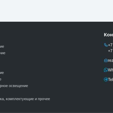
Кон
+7
ие
+7
ние
re
Wh
ие
е
Te
ерное освещение
вка, комплектующие и прочее