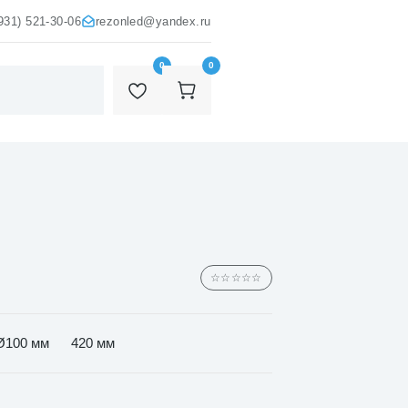
931) 521-30-06
rezonled@yandex.ru
0
0
☆☆☆☆☆
Ø100 мм
420 мм