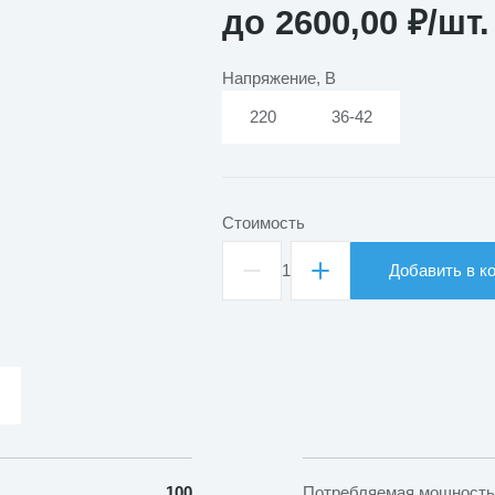
до
2600,00
₽
/шт.
Напряжение, В
220
36-42
Стоимость
1
Добавить в к
Количество
товара
СРП-01
100
Потребляемая мощность,