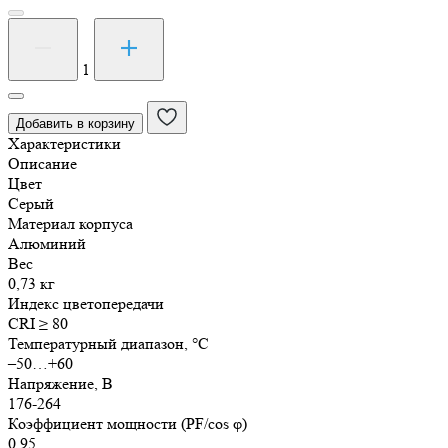
Количество
товара
Светильник
1
светодиодный
консольный
Добавить в корзину
СКУ-
Характеристики
S
Описание
50Вт
Цвет
Серый
Материал корпуса
Алюминий
Вес
0,73 кг
Индекс цветопередачи
CRI ≥ 80
Температурный диапазон, °C
–50…+60
Напряжение, В
176-264
Коэффициент мощности (PF/cos φ)
0,95