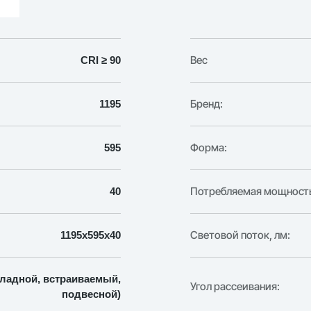
80Вт
Опал
IP40
с
Вес
CRI ≥ 90
БАП
1195х595х40мм
Бренд:
1195
Форма:
595
Потребляемая мощность
40
Световой поток, лм:
1195х595х40
ладной, встраиваемый,
Угол рассеивания:
подвесной)