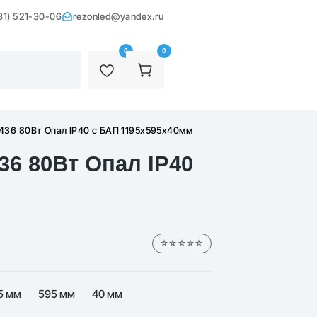
31) 521-30-06
rezonled@yandex.ru
0
0
436 80Вт Опал IP40 с БАП 1195х595х40мм
6 80Вт Опал IP40
☆☆☆☆☆
5 мм
595 мм
40 мм