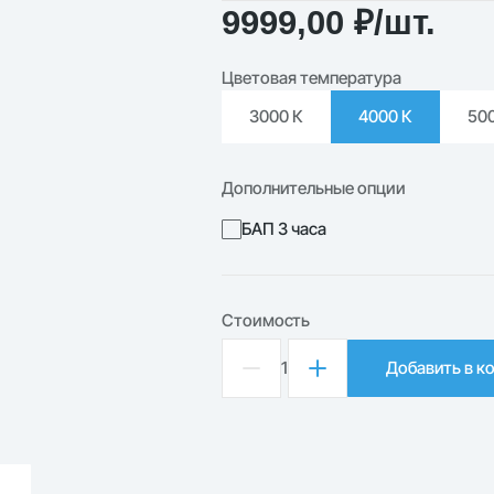
9999,00
₽
/шт.
Цветовая температура
3000 К
4000 К
50
Дополнительные опции
БАП 3 часа
Стоимость
1
Добавить в к
Количество
товара
Светильник
светодиодный
Армстронг
СВО-37/436