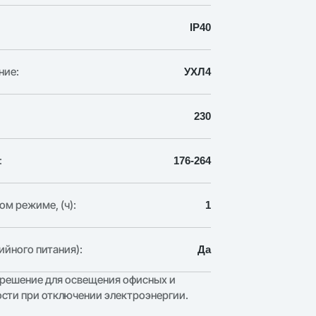
IP40
ние:
УХЛ4
230
:
176-264
ом режиме, (ч):
1
ийного питания):
Да
 решение для освещения офисных и
сти при отключении электроэнергии.