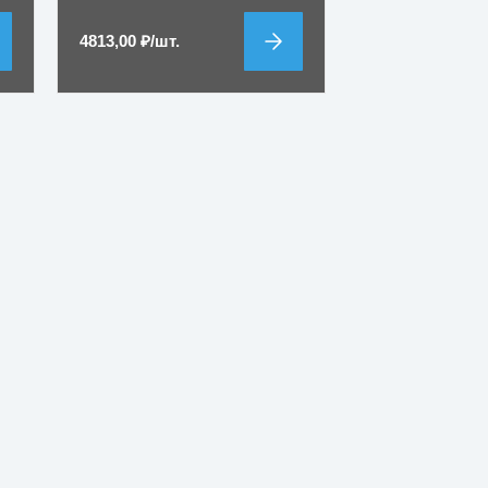
4813,00
₽
/шт.
Для учебных з