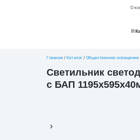
О к
К
Главная
/
Каталог
/
Общественное освещение
Светильник светод
с БАП 1195х595х40