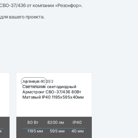
СВО-37/436 от компании «Резонфор».
для вашего проекта.
Артикул:
10393
☆☆☆☆☆
Светильник светодиодный
Армстронг СВО-37/436 80Вт
Матовый IP40 1195х595х40мм
80 Вт
8200 лм
IP40
м
1195 мм
595 мм
40 мм