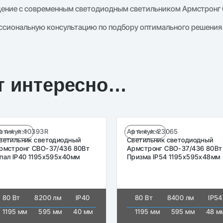
щение с современным светодиодным светильником Армстронг 
ссиональную консультацию по подбору оптимального решения 
т интересно…
ртикул:
10393R
Артикул:
23065
☆☆☆☆☆
☆☆☆☆☆
ветильник светодиодный
Светильник светодиодный
рмстронг СВО-37/436 80Вт
Армстронг СВО-37/436 80Вт
пал IP40 1195х595х40мм
Призма IP54 1195х595х48мм
80 Вт
8200 лм
IP40
80 Вт
8400 лм
IP54
1195 мм
595 мм
40 мм
1195 мм
595 мм
48 м