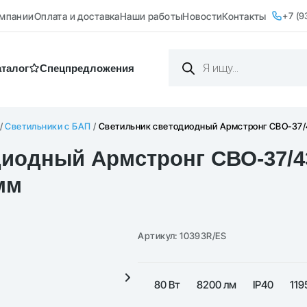
+7 (9
омпании
Оплата и доставка
Наши работы
Новости
Контакты
Поиск
товаров
аталог
Cпецпредложения
/
Светильники с БАП
/
Светильник светодиодный Армстронг СВО-37/
иодный Армстронг СВО-37/43
мм
Артикул:
10393R/ES
80 Вт
8200 лм
IP40
119