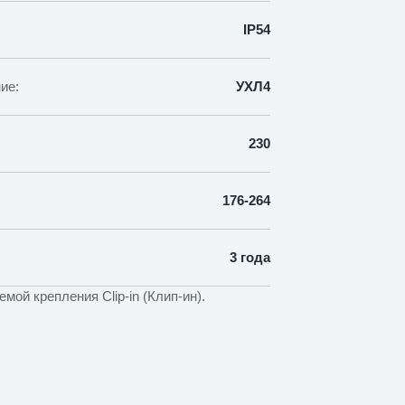
IP54
ие:
УХЛ4
230
176-264
3 года
ой крепления Clip-in (Клип-ин).