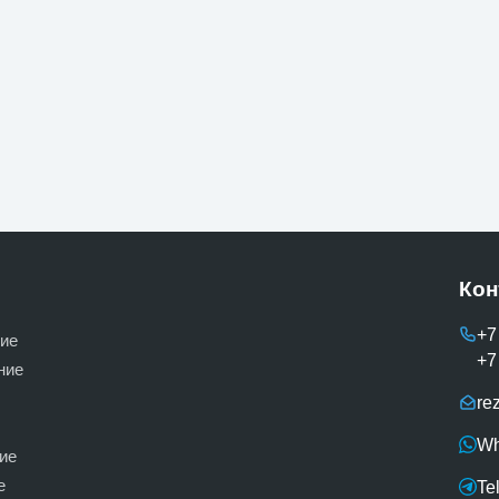
Кон
+7
ие
+7
ние
re
Wh
ие
е
Te