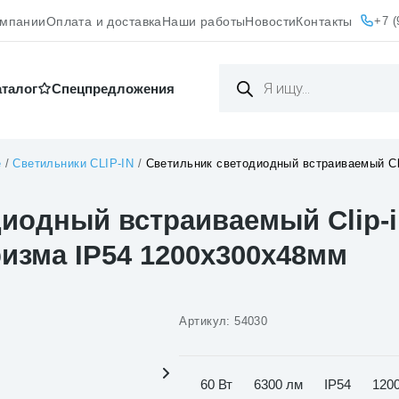
+7 (
омпании
Оплата и доставка
Наши работы
Новости
Контакты
Поиск
товаров
аталог
Cпецпредложения
е
/
Светильники CLIP-IN
/
Светильник светодиодный встраиваемый Cli
иодный встраиваемый Clip-i
ризма IP54 1200х300х48мм
Артикул:
54030
60 Вт
6300 лм
IP54
120