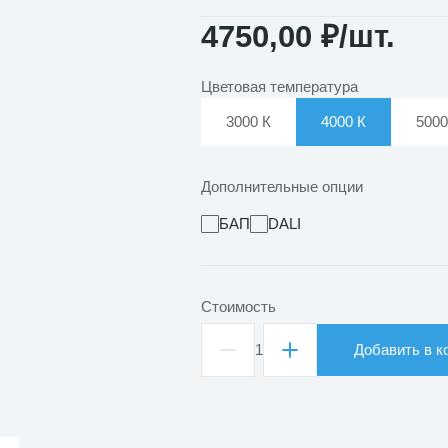
4750,00
₽
/шт.
Цветовая температура
3000 К
4000 К
5000
Дополнительные опции
БАП
DALI
Стоимость
1
Добавить в к
Количество
товара
Светильник
светодиодный
встраиваемый
Clip-