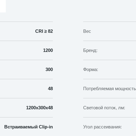
in
(Клип-
ин)
СВО-39/236
60Вт
CRI ≥ 82
Вес
Призма
IP54
1200х300х48мм
1200
Бренд:
300
Форма:
48
Потребляемая мощность,
1200х300х48
Световой поток, лм:
Встраиваемый Clip-in
Угол рассеивания: