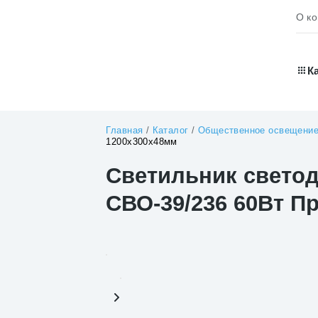
О к
К
Главная
/
Каталог
/
Общественное освещени
1200х300х48мм
Светильник светод
СВО-39/236 60Вт П