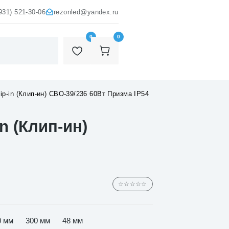
931) 521-30-06
rezonled@yandex.ru
0
0
p-in (Клип-ин) СВО-39/236 60Вт Призма IP54
n (Клип-ин)
☆☆☆☆☆
0 мм
300 мм
48 мм