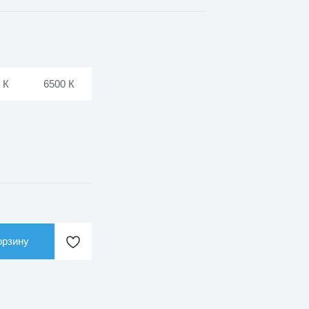
 К
6500 К
орзину