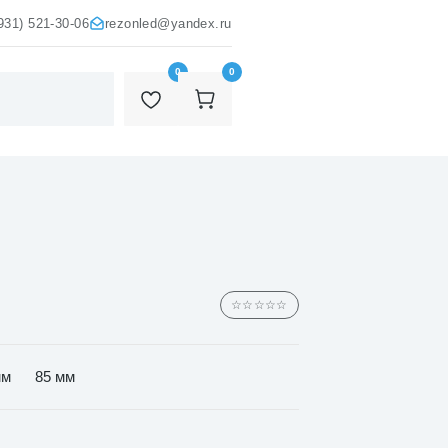
931) 521-30-06
rezonled@yandex.ru
0
0
☆☆☆☆☆
мм
85 мм