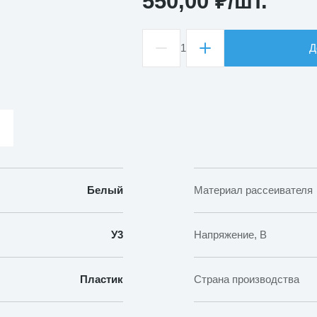
550,00
₽
/шт.
1
Д
Количество
товара
Светильник
НБП
04-
60-
002
Белый
Материал рассеивателя
У3
Напряжение, В
Пластик
Страна производства