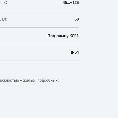
, °C
–45...+125
 Вт:
60
Под лампу КЛ11
IP54
влажностью – жилых, подсобных,