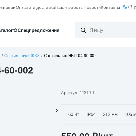
+7 (
омпании
Оплата и доставка
Наши работы
Новости
Контакты
Поиск
товаров
аталог
Cпецпредложения
е
/
Светильники ЖКХ
/
Светильник НБП 04-60-002
-60-002
Артикул:
11319-1
60 Вт
IP54
212 мм
105 