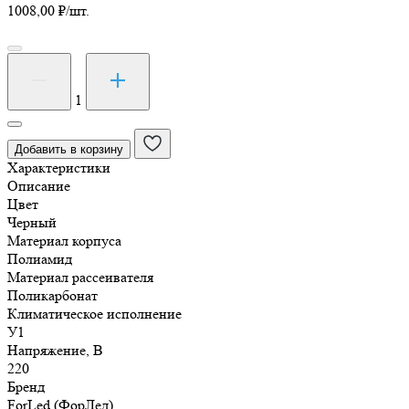
1008,00
₽
/шт.
Количество
товара
Светильник
1
НТУ
01-
Добавить в корзину
60-
Характеристики
008
Описание
"Поллар
Цвет
1121"
Черный
Материал корпуса
Полиамид
Материал рассеивателя
Поликарбонат
Климатическое исполнение
У1
Напряжение, В
220
Бренд
ForLed (ФорЛед)