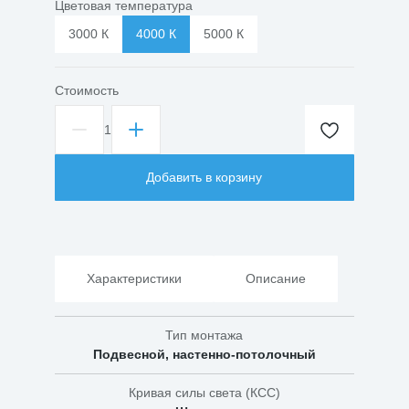
Цветовая температура
3000 К
4000 К
5000 К
Стоимость
1
Количество
товара
Светильник
Добавить в корзину
промышленный
линейный
ДСП-02
180Вт
Характеристики
Описание
Тип монтажа
Подвесной, настенно-потолочный
Кривая силы света (КСС)