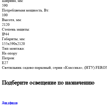
Ширина, мм:
590
Потребляемая мощность, Вт:
100
Высота, мм:
2120
Степень защиты:
IP44
Габариты, мм:
155х590х2120
Тип монтажа:
На опору
Патрон:
Е27
Светильник садово-парковый, серии «Классика», (НТУ) FERON 
Подберите освещение по назначению
Для офисов