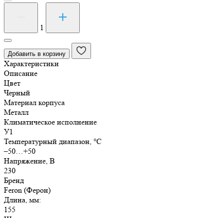
Количество
товара
Светильник
1
садово-
парковый
Добавить в корзину
8114/PL8114
Характеристики
столб
Описание
2х100
Цвет
Вт
Черный
E27
Материал корпуса
230
Металл
В
Климатическое исполнение
У1
Температурный диапазон, °C
–50…+50
Напряжение, В
230
Бренд
Feron (Ферон)
Длина, мм:
155