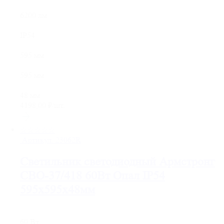
6200 лм
IP54
595 мм
595 мм
48 мм
4198,00
₽
/шт.
☆☆☆☆☆
Артикул:
23062R
Светильник светодиодный Армстронг
СВО-37/418 60Вт Опал IP54
595х595х48мм
60 Вт