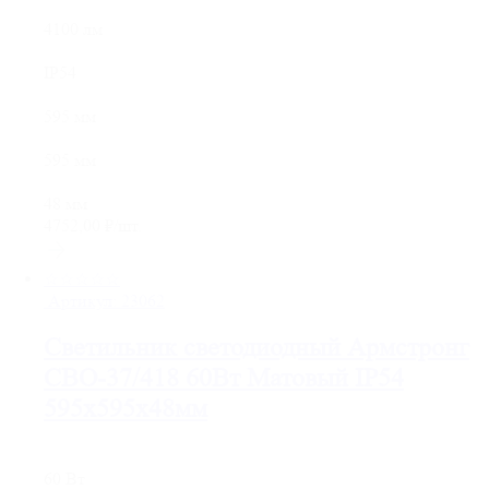
4100 лм
IP54
595 мм
595 мм
48 мм
4752,00
₽
/шт.
☆☆☆☆☆
Артикул:
23062
Светильник светодиодный Армстронг
СВО-37/418 60Вт Матовый IP54
595х595х48мм
60 Вт