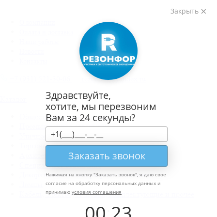
Закрыть
О компании
Оплата и доставка
Наши работы
Новости
Контакты
+7 (931) 521-30-06
rezonled@yandex.ru
Здравствуйте,
Каталог
хотите, мы перезвоним
Вам за 24 секунды?
Общественное освещение
Промышленное освещение
Уличное освещение
Торговое освещение
Заказать звонок
Архитектурное освещение
Специальное освещение
Декоративное и интерьерное освещение
Нажимая на кнопку "
Заказать звонок
", я даю свое
Лампы
согласие на обработку персональных данных и
принимаю
условия соглашения
Кабель, электроустановка, комплектующие и прочее
00
:
23