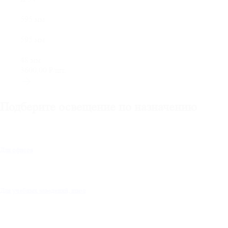
595 мм
595 мм
48 мм
3600,00
₽
/шт.
Подберите освещение по назначению
Для офисов
Для учебных заведений, школ