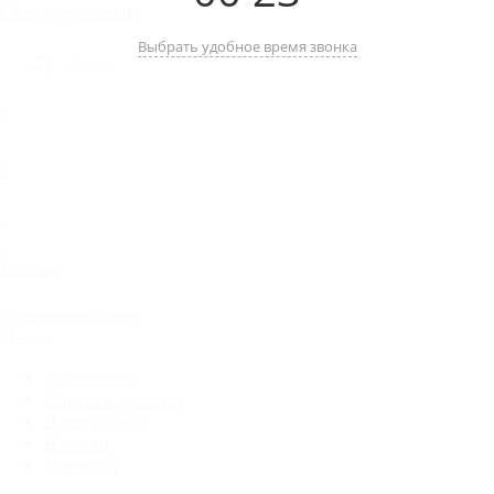
Cпецпредложения
Поиск
Выбрать удобное время звонка
товаров
0
0
×
Каталог
Cпецпредложения
Меню
О компании
Оплата и доставка
Наши работы
Новости
Контакты