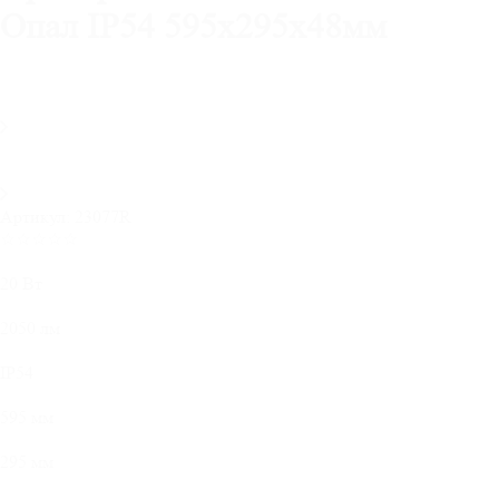
Опал IP54 595х295х48мм
Артикул:
23077R
☆☆☆☆☆
20 Вт
2050 лм
IP54
595 мм
295 мм