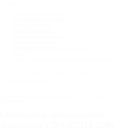
Каталог
Общественное освещение
Промышленное освещение
Уличное освещение
Торговое освещение
Архитектурное освещение
Специальное освещение
Декоративное и интерьерное освещение
Лампы
Кабель, электроустановка, комплектующие и прочее
+7 (931) 521-30-06
+7 (931) 521-30-06
rezonled@yandex.ru
Главная
/
Каталог
/
Общественное освещение
/
Светильники универсальные
/
Светильник светодиодный Армстронг СВО-37/218 20Вт Опал IP54
595х295х48мм
Светильник светодиодный
Армстронг СВО-37/218 20Вт