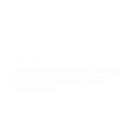
Артикул:
23055
Светильник светодиодный Армстронг
СВО-37/418 40Вт Матовый IP54
595х595х48мм
40 Вт
4100 лм
IP54