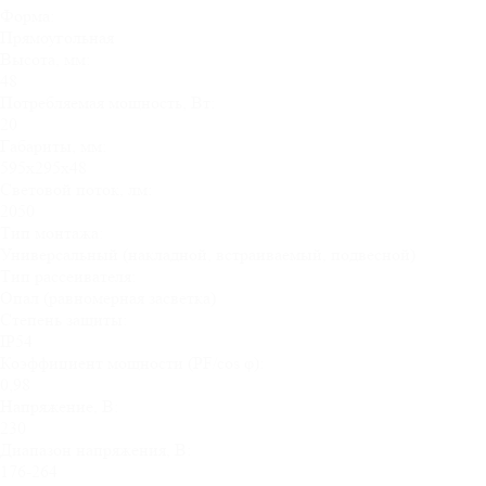
Форма:
Прямоугольная
Высота, мм:
48
Потребляемая мощность, Вт:
20
Габариты, мм:
595х295х48
Световой поток, лм:
2050
Тип монтажа:
Универсальный (накладной, встраиваемый, подвесной)
Тип рассеивателя:
Опал (равномерная засветка)
Степень защиты:
IP54
Коэффициент мощности (PF/cos φ):
0,98
Напряжение, В:
230
Диапазон напряжения, В:
176-264