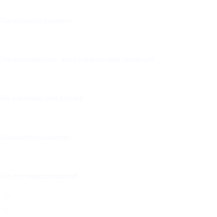
Для автомоек и паркингов
Для освещения трасс, дорог и пригородных территорий
Для освещения садов и парков
Ландшафтное освещение
Для спортивных помещений