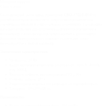
Материал корпуса:
Сталь 0,5 мм
Светодиодный светильник Армстронг
СВО-37/218 IP54
от
российского производителя — современное решение для
освещения офисных и общественных помещений. Светильник
идеально подходит для создания комфортного освещения в
помещениях с повышенными требованиями к влагозащите.
Благодаря универсальному монтажу светильник легко
интегрируется в любой интерьер.
Технические характеристики:
Мощность: 20 Вт
Коррелированная цветовая температура: 3000 К, 4000 К
или 5000 К
Высокая точность цветопередачи (CRI ≥ 90)
Степень защиты: IP54
Равномерная засветка без видимых затемнений (опал)
Габариты: 595x295x48 мм
Преимущества:
Высокая энергоэффективность: 102 лм/Вт