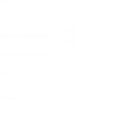
48 мм
4173,00
₽
/шт.
3000 К
Цветовая температура
4000 К
5000 К
Дополнительные опции
БАП
DALI
Стоимость
Количество
товара
Светильник
1
светодиодный
Армстронг