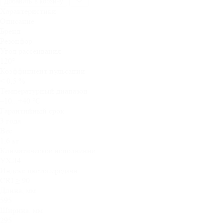
Добавить в корзину
СВО-37/218
Характеристики
20Вт
Описание
Опал
Бренд
IP54
Резонфор
595х295х48мм
Угол рассеивания
120°
Коэффициент пульсации
< 0,5 %
Температурный диапазон
–10...+40 °C
Гарантийный срок
3 года
Вес
1,6 кг
Климатическое исполнение
УХЛ4
Индекс цветопередачи
CRI ≥ 90
Длина, мм:
595
Ширина, мм:
295