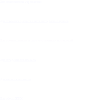
Для медицинских учреждений
Для Торговых центров и магазинов, Бизнес центов
Для промышленных и производственных помещений
Для складских комплексов
Для жилых комплексов
Для сферы ЖКХ