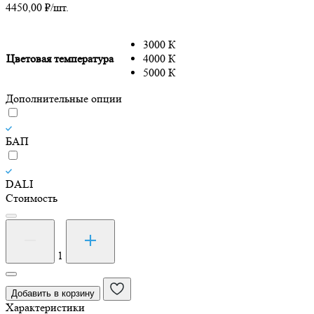
4450,00
₽
/шт.
3000 К
Цветовая температура
4000 К
5000 К
Дополнительные опции
БАП
DALI
Стоимость
Количество
товара
Светильник
1
светодиодный
Армстронг
Добавить в корзину
СВО-37/418
Характеристики
60Вт