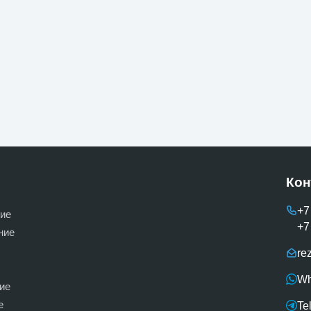
Кон
+7
ие
+7
ние
re
Wh
ие
е
Te