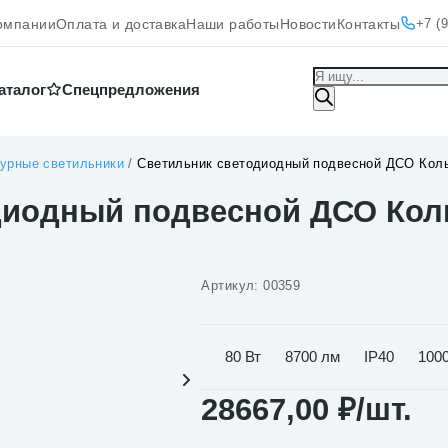
+7 (
омпании
Оплата и доставка
Наши работы
Новости
Контакты
Поиск
аталог
Cпецпредложения
товаров
урные светильники
/
Светильник светодиодный подвесной ДСО Коль
диодный подвесной ДСО Коль
Артикул:
00359
80 Вт
8700 лм
IP40
100
28667,00
₽
/шт.