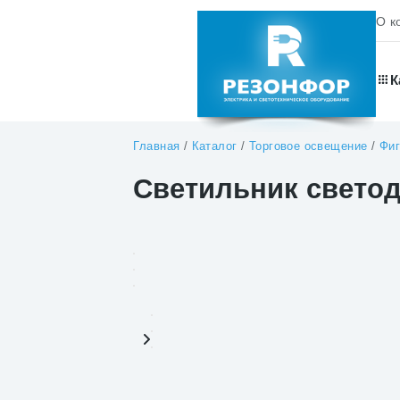
О к
К
Главная
/
Каталог
/
Торговое освещение
/
Фиг
Светильник свето