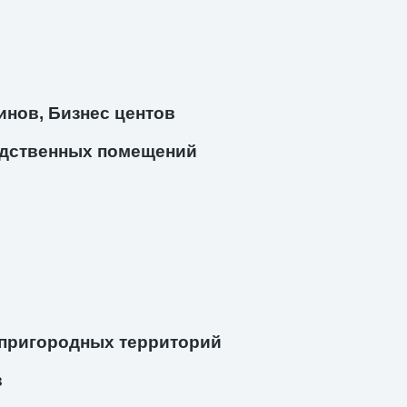
инов, Бизнес центов
дственных помещений
 пригородных территорий
в