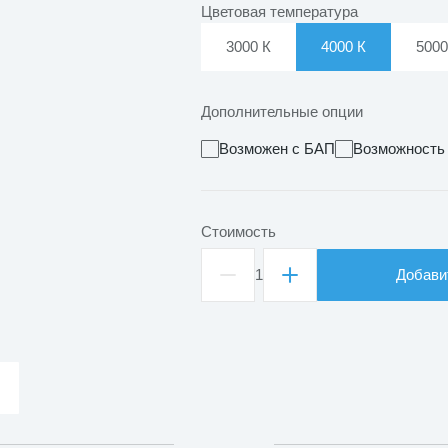
Цветовая температура
3000 К
4000 К
5000
Дополнительные опции
Возможен с БАП
Возможность
Стоимость
1
Добави
Количество
товара
Светильник
светодиодный
подвесной
ДСО
Кольцо
D1000
80
Вт