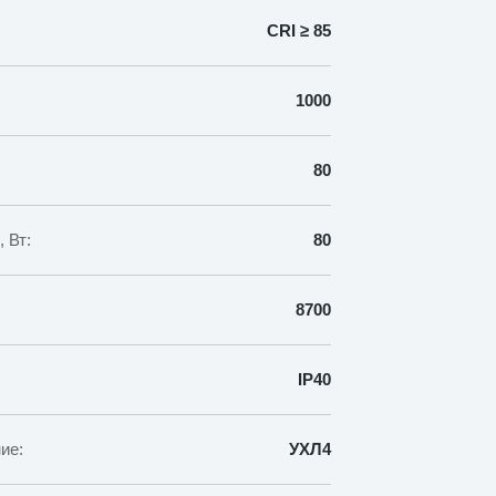
CRI ≥ 85
1000
80
 Вт:
80
8700
IP40
ие:
УХЛ4