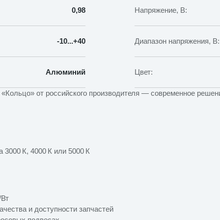
0,98
Напряжение, В:
-10...+40
Диапазон напряжения, В:
Алюминий
Цвет:
«Кольцо» от российского производителя — современное решен
3000 К, 4000 К или 5000 К
/Вт
ачества и доступности запчастей
росовых подвесах