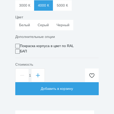
3000 К
4000 К
5000 К
Цвет
Белый
Серый
Черный
Дополнительные опции
Покраска корпуса в цвет по RAL
БАП
Стоимость
1
Количество
товара
Светильник
Добавить в корзину
светодиодный
подвесной
ДСО
Зигзаг
115
Вт