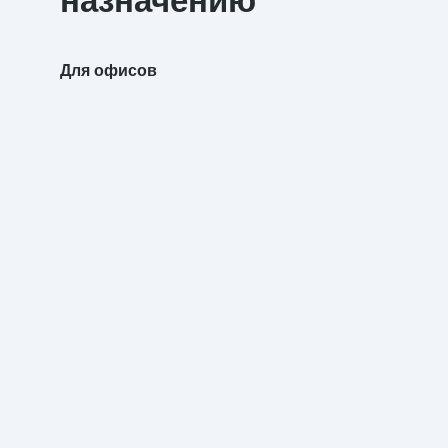
назначению
Для офисов
Для уч