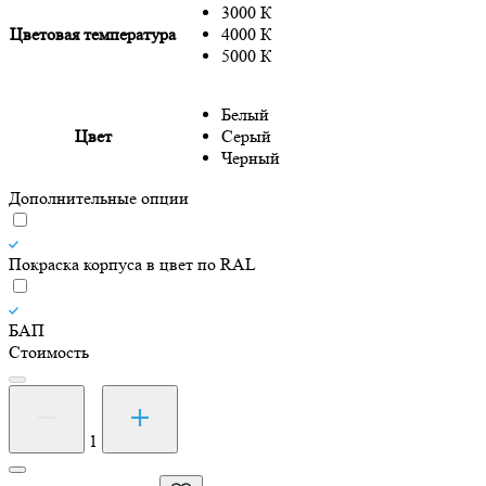
3000 К
Цветовая температура
4000 К
5000 К
Белый
Цвет
Серый
Черный
Дополнительные опции
Покраска корпуса в цвет по RAL
БАП
Стоимость
Количество
товара
Светильник
1
светодиодный
подвесной