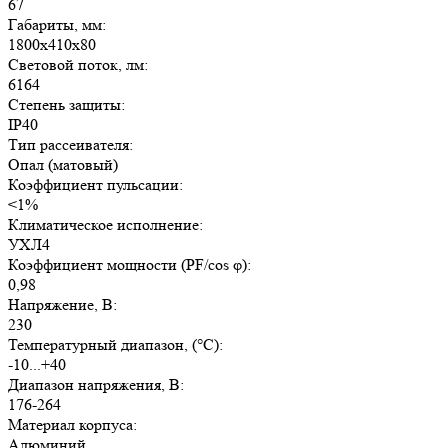
67
Габариты, мм:
1800х410х80
Световой поток, лм:
6164
Степень защиты:
IP40
Тип рассеивателя:
Опал (матовый)
Коэффициент пульсации:
<1%
Климатическое исполнение:
УХЛ4
Коэффициент мощности (PF/cos φ):
0,98
Напряжение, В:
230
Температурный диапазон, (°C):
-10...+40
Диапазон напряжения, В:
176-264
Материал корпуса:
Алюминий