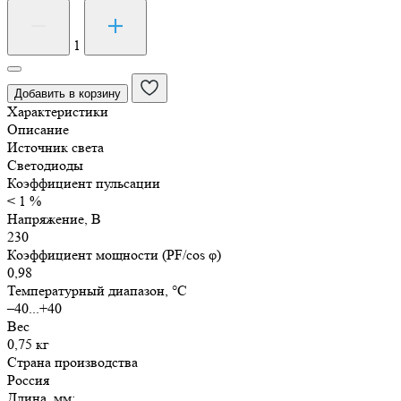
Количество
товара
Светильник
1
светодиодный
СБО-12
Добавить в корзину
антивандальный
Характеристики
15Вт
Описание
IP65
Источник света
(CD)
Светодиоды
Коэффициент пульсации
< 1 %
Напряжение, В
230
Коэффициент мощности (PF/cos φ)
0,98
Температурный диапазон, °C
–40...+40
Вес
0,75 кг
Страна производства
Россия
Длина, мм: