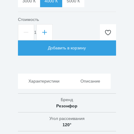
3000 К
4000 К
5000 К
Стоимость
1
Количество
товара
Светильник
Добавить в корзину
светодиодный
ШКОЛЬНИК
СПО-37/136
40Вт
Опал
IP40
Характеристики
Описание
Бренд
Резонфор
Угол рассеивания
120°