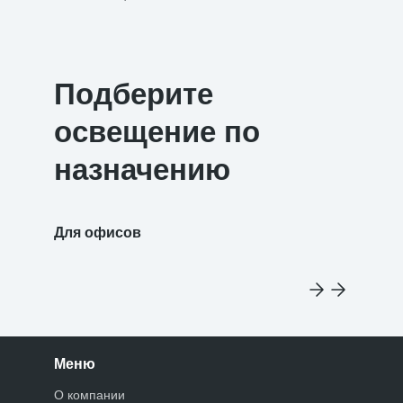
Подберите
освещение по
назначению
Для офисов
Для уч
Меню
О компании