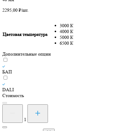
2295,00
₽
/шт.
3000 К
4000 К
Цветовая температура
5000 К
6500 К
Дополнительные опции
БАП
DALI
Стоимость
Количество
товара
Светильник
1
светодиодный
СВО-37/136