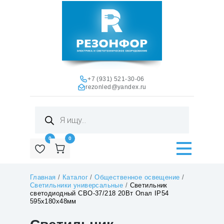
+7 (931) 521-30-06
rezonled@yandex.ru
Поиск
товаров
0
0
Главная
/
Каталог
/
Общественное освещение
/
Светильники универсальные
/
Светильник
светодиодный СВО-37/218 20Вт Опал IP54
595х180х48мм