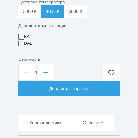
Цветовая температура
3000 К
4000 К
5000 К
Дополнительные опции
БАП
DALI
Стоимость
1
Количество
товара
Светильник
Добавить в корзину
светодиодный
СВО-37/218
20Вт
Опал
IP54
595х180х48мм
Характеристики
Описание