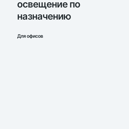
освещение по
назначению
Для офисов
Для уч