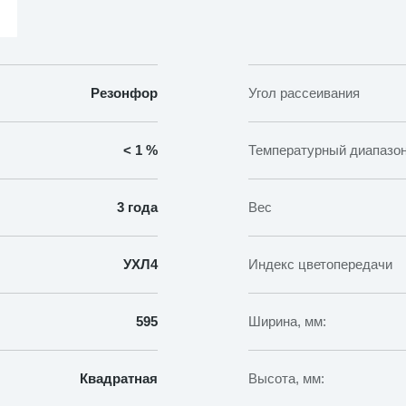
40Вт
Призма
IP65
595х595х48мм
Резонфор
Угол рассеивания
< 1 %
Температурный диапазо
3 года
Вес
УХЛ4
Индекс цветопередачи
595
Ширина, мм:
Квадратная
Высота, мм: