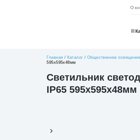
О к
К
Главная
/
Каталог
/
Общественное освещени
595х595х48мм
Светильник светод
IP65 595х595х48мм