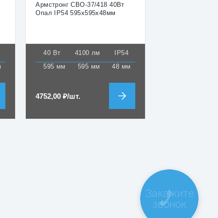
Армстронг СВО-37/418 40Вт
Опал IP54 595х595х48мм
40 Вт
4100 лм
IP54
м
595 мм
595 мм
48 мм
4752,00
₽
/шт.
Закажите
звонок
Для учебных з