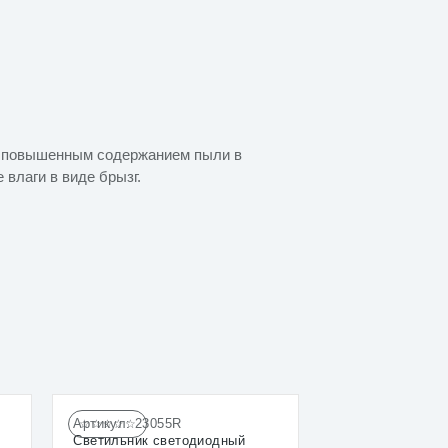
 с повышенным содержанием пыли в
влаги в виде брызг.
Артикул:
23055R
☆☆☆☆☆
Светильник светодиодный