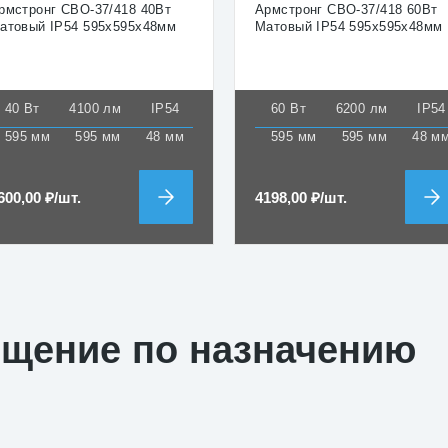
рмстронг СВО-37/418 40Вт
Армстронг СВО-37/418 60Вт
атовый IP54 595х595х48мм
Матовый IP54 595х595х48мм
40 Вт
4100 лм
IP54
60 Вт
6200 лм
IP54
595 мм
595 мм
48 мм
595 мм
595 мм
48 м
600,00
₽
/шт.
4198,00
₽
/шт.
ещение по назначению