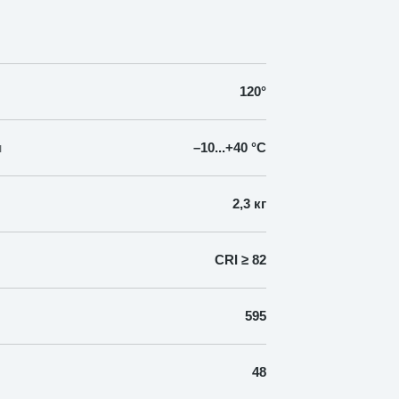
120°
н
–10...+40 °C
2,3 кг
CRI ≥ 82
595
48