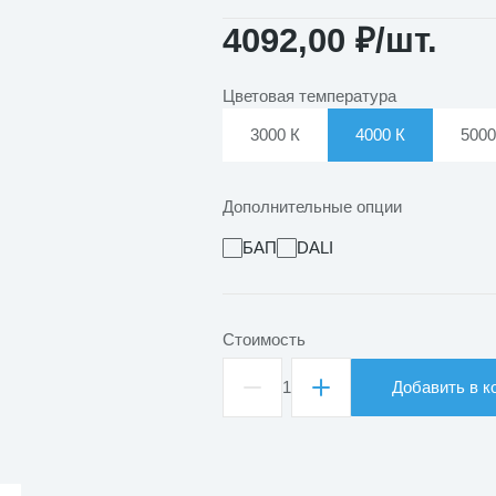
4092,00
₽
/шт.
Цветовая температура
3000 К
4000 К
5000
Дополнительные опции
БАП
DALI
Стоимость
1
Добавить в к
Количество
товара
Светильник
светодиодный
Армстронг
СВО-37/418