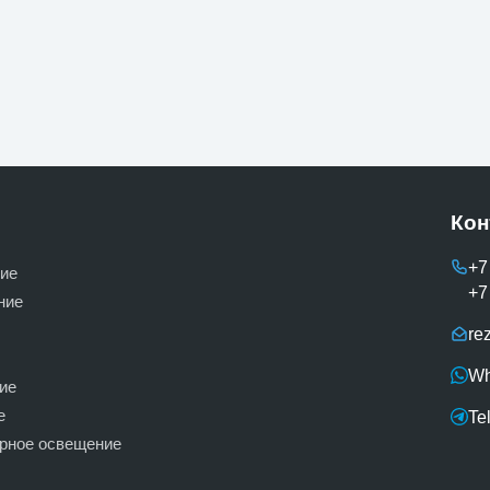
Кон
+7
ие
+7
ние
re
Wh
ие
е
Te
ерное освещение