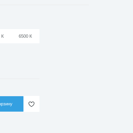
 К
6500 К
орзину