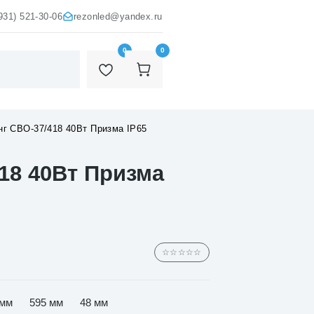
931) 521-30-06
rezonled@yandex.ru
0
0
г СВО-37/418 40Вт Призма IP65
18 40Вт Призма
☆☆☆☆☆
 мм
595 мм
48 мм