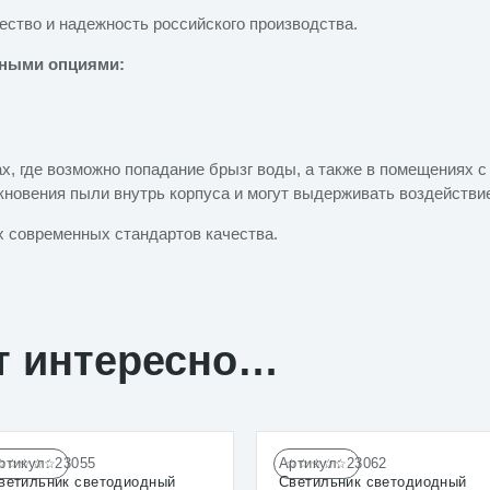
ество и надежность российского производства.
ьными опциями:
ах, где возможно попадание брызг воды, а также в помещениях
новения пыли внутрь корпуса и могут выдерживать воздействие 
х современных стандартов качества.
т интересно…
ртикул:
23055
Артикул:
23062
☆☆☆☆☆
☆☆☆☆☆
ветильник светодиодный
Светильник светодиодный