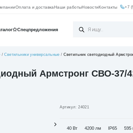
+7 (
омпании
Оплата и доставка
Наши работы
Новости
Контакты
Поиск
товаров
аталог
Cпецпредложения
е
/
Светильники универсальные
/
Светильник светодиодный Армстрон
иодный Армстронг СВО-37/4
Артикул:
24021
40 Вт
4200 лм
IP65
595