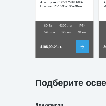
Армстронг СВО-37/418 60Вт
А
Призма IP54 595х595х48мм
М
60 Вт
6300 лм
IP54
595 мм
595 мм
48 мм
4198,00
₽
/шт.
3
Подберите осв
Для офисов