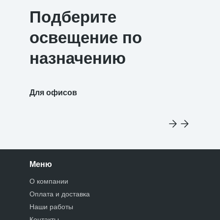
Подберите
освещение по
назначению
Для офисов
Для уч
Меню
О компании
Оплата и доставка
Наши работы
Контакты