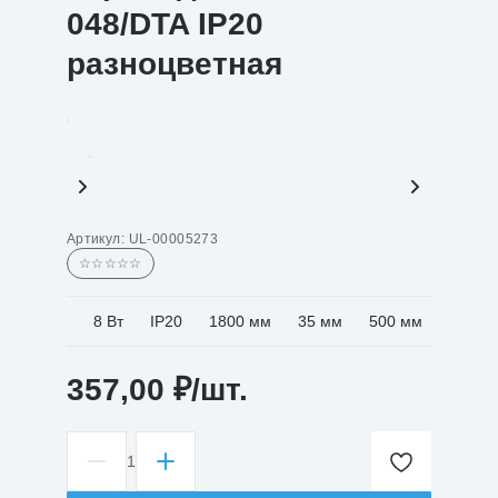
048/DTA IP20
разноцветная
Артикул:
UL-00005273
☆☆☆☆☆
8 Вт
IP20
1800 мм
35 мм
500 мм
357,00
₽
/шт.
1
Количество
товара