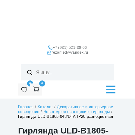
+7 (931) 521-30-06
rezonled@yandex.ru
Поиск
товаров
0
0
Главная
/
Каталог
/
Декоративное и интерьерное
освещение
/
Новогоднее освещение, гирлянды
/
Гирлянда ULD-B1805-048/DTA IP20 разноцветная
Гирлянда ULD-B1805-