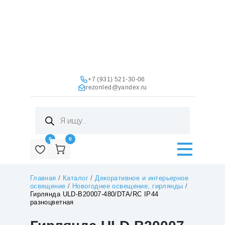
+7 (931) 521-30-06
rezonled@yandex.ru
Поиск
товаров
0
0
Главная
/
Каталог
/
Декоративное и интерьерное
освещение
/
Новогоднее освещение, гирлянды
/
Гирлянда ULD-B20007-480/DTA/RC IP44
разноцветная