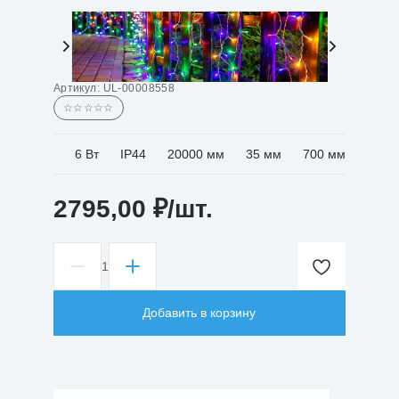
Артикул:
UL-00008558
☆☆☆☆☆
6 Вт
IP44
20000 мм
35 мм
700 мм
2795,00
₽
/шт.
1
Количество
товара
Гирлянда
Добавить в корзину
ULD-
B20007-
480/DTA/RC
IP44
разноцветная