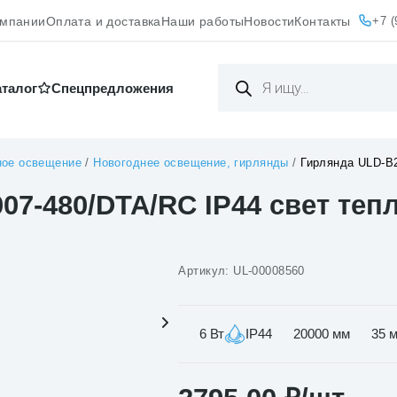
+7 (
омпании
Оплата и доставка
Наши работы
Новости
Контакты
Поиск
товаров
аталог
Cпецпредложения
ное освещение
/
Новогоднее освещение, гирлянды
/
Гирлянда ULD-B2
07-480/DTA/RC IP44 свет те
Артикул:
UL-00008560
6 Вт
IP44
20000 мм
35 