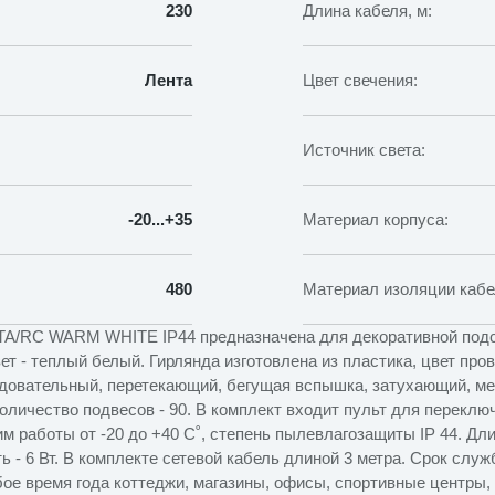
230
Длина кабеля, м:
Лента
Цвет свечения:
Источник света:
-20...+35
Материал корпуса:
480
Материал изоляции кабе
TA/RC WARM WHITE IP44 предназначена для декоративной подс
ет - теплый белый. Гирлянда изготовлена из пластика, цвет про
едовательный, перетекающий, бегущая вспышка, затухающий, м
Количество подвесов - 90. В комплект входит пульт для перекл
им работы от -20 до +40 С˚, степень пылевлагозащиты IP 44. Дл
ь - 6 Вт. В комплекте сетевой кабель длиной 3 метра. Срок слу
бое время года коттеджи, магазины, офисы, спортивные центры,