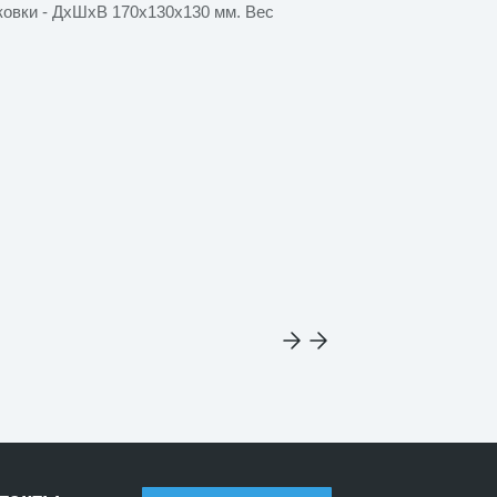
ковки - ДхШхВ 170х130х130 мм. Вес
Для учебных з