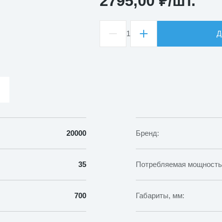
2795,00
₽
/шт.
1
Д
Количество
товара
Гирлянда
ULD-
B20007-
480/DTA/RC
IP44
свет
теплый
белый
20000
Бренд:
35
Потребляемая мощность,
700
Габариты, мм: