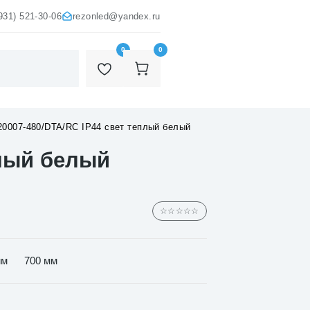
931) 521-30-06
rezonled@yandex.ru
0
0
0007-480/DTA/RC IP44 свет теплый белый
плый белый
☆☆☆☆☆
мм
700 мм