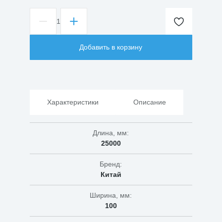
1
Количество
товара
Гирлянда
Добавить в корзину
ULD-
B25006-
440/TTK
IP44
свет
теплый
Характеристики
Описание
белый
+
белый
Длина, мм:
25000
Бренд:
Китай
Ширина, мм:
100