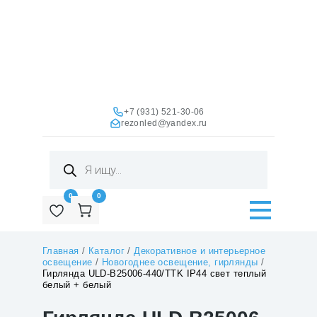
+7 (931) 521-30-06
rezonled@yandex.ru
Поиск
товаров
0
0
Главная
/
Каталог
/
Декоративное и интерьерное
освещение
/
Новогоднее освещение, гирлянды
/
Гирлянда ULD-B25006-440/TTK IP44 свет теплый
белый + белый