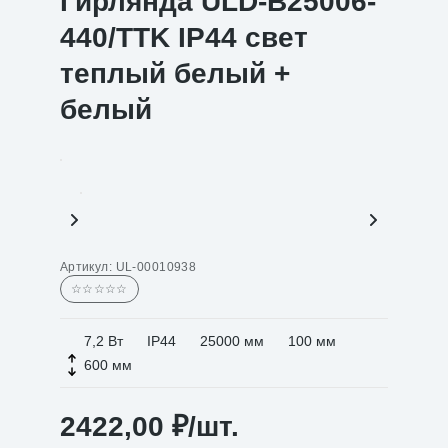
Гирлянда ULD-B25006-
440/TTK IP44 свет
теплый белый +
белый
Артикул:
UL-00010938
☆☆☆☆☆
7,2 Вт
IP44
25000 мм
100 мм
600 мм
2422,00
₽
/шт.