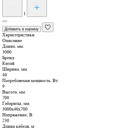
Количество
товара
Гирлянда
1
ULD-
B3010-
Добавить в корзину
200/SWK
Характеристики
IP67
Описание
свет
Длина, мм:
синий
3000
Бренд:
Китай
Ширина, мм:
40
Потребляемая мощность, Вт:
9
Высота, мм:
700
Габариты, мм:
3000х40х700
Напряжение, В:
230
Длина кабеля, м: